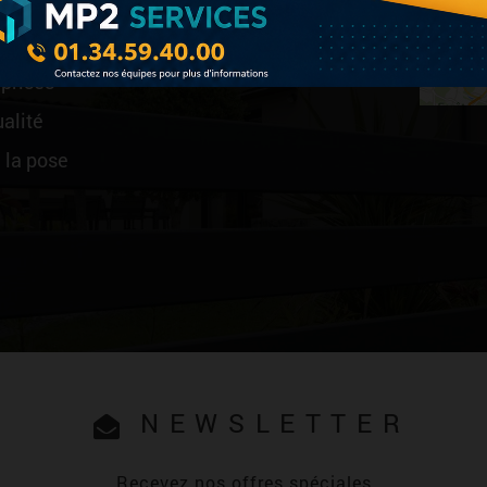
nes, Eure-et-Loir
t RGE
rprises
alité
 la pose
NEWSLETTER
Recevez nos offres spéciales