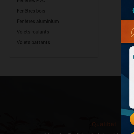
Fenêtres PVC
Fenêtres bois
Fenêtres aluminium
Volets roulants
Volets battants
Qualibat