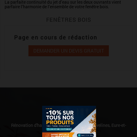
La parfaite continuité du jet d’eau sur les deux ouvrants vient
parfaire l’harmonie de l’ensemble de votre fenêtre bois.
FENÊTRES BOIS
Page en cours de rédaction
DEMANDER UN DEVIS GRATUIT
Qualibat
Rénovation d'habitat sur Paris & sa région, Yvelines, Eure-et-
Loir