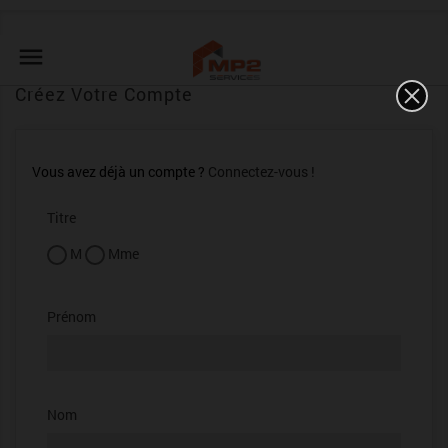

Créez Votre Compte
Vous avez déjà un compte ?
Connectez-vous !
Titre
M
Mme
Prénom
Nom