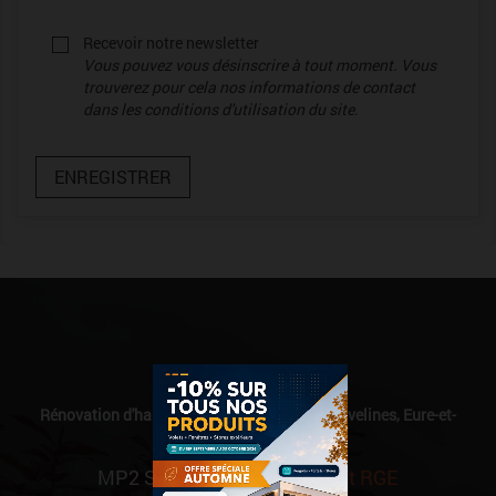
Recevoir notre newsletter
Vous pouvez vous désinscrire à tout moment. Vous
trouverez pour cela nos informations de contact
dans les conditions d'utilisation du site.
ENREGISTRER
Qualibat
Rénovation d'habitat sur Paris & sa région, Yvelines, Eure-et-
Loir
MP2 Services est
Qualibat et RGE